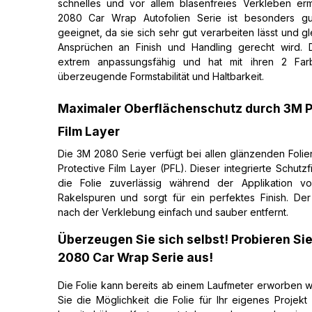
schnelles und vor allem blasenfreies Verkleben erm
2080 Car Wrap Autofolien Serie ist besonders gut
geeignet, da sie sich sehr gut verarbeiten lässt und g
Ansprüchen an Finish und Handling gerecht wird. Di
extrem anpassungsfähig und hat mit ihren 2 Farb
überzeugende Formstabilität und Haltbarkeit.
Maximaler Oberflächenschutz durch 3M P
Film Layer
Die 3M 2080 Serie verfügt bei allen glänzenden Foli
Protective Film Layer (PFL). Dieser integrierte Schutzf
die Folie zuverlässig während der Applikation v
Rakelspuren und sorgt für ein perfektes Finish. Der
nach der Verklebung einfach und sauber entfernt.
Überzeugen Sie sich selbst! Probieren Si
2080 Car Wrap Serie aus!
Die Folie kann bereits ab einem Laufmeter erworben
Sie die Möglichkeit die Folie für Ihr eigenes Projekt