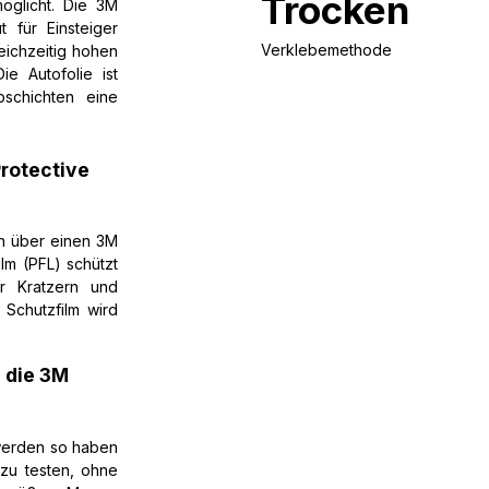
Trocken
öglicht. Die 3M
 für Einsteiger
Verklebemethode
leichzeitig hohen
e Autofolie ist
schichten eine
rotective
en über einen 3M
ilm (PFL) schützt
or Kratzern und
 Schutzfilm wird
e die 3M
 werden so haben
 zu testen, ohne