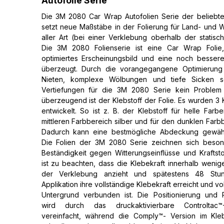
Autofolie Serie
Die 3M 2080 Car Wrap Autofolien Serie der beliebte
setzt neue Maßstäbe in der Folierung für Land- und
aller Art (bei einer Verklebung oberhalb der statisch
Die 3M 2080 Folienserie ist eine Car Wrap Folie
optimiertes Erscheinungsbild und eine noch bessere
überzeugt. Durch die vorangegangene Optimierung 
Nieten, komplexe Wölbungen und tiefe Sicken s
Vertiefungen für die 3M 2080 Serie kein Problem
überzeugend ist der Klebstoff der Folie. Es wurden 3 
entwickelt. So ist z. B. der Klebstoff für helle Farb
mittleren Farbbereich silber und für den dunklen Farb
Dadurch kann eine bestmögliche Abdeckung gewähr
Die Folien der 3M 2080 Serie zeichnen sich beson
Beständigkeit gegen Witterungseinflüsse und Kraftsto
ist zu beachten, dass die Klebekraft innerhalb weni
der Verklebung anzieht und spätestens 48 St
Applikation ihre vollständige Klebekraft erreicht und vo
Untergrund verbunden ist. Die Positionierung und R
wird durch das druckaktivierbare Controltac™-K
vereinfacht, während die Comply™- Version im Kleb