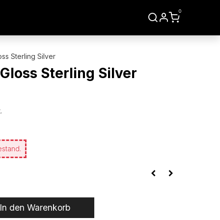
0
LIEN
WERKZEUGE
s Sterling Silver
loss Sterling Silver
.
estand.
In den Warenkorb