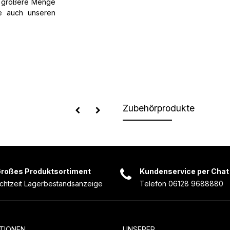
e größere Menge
ie auch unseren
Zubehörprodukte
roßes Produktsortiment
Kundenservice per Chat
chtzeit Lagerbestandsanzeige
Telefon 06128 9688880
TIONEN
UNSERER