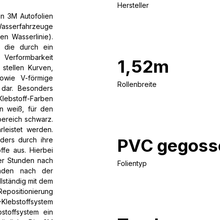
Hersteller
n 3M Autofolien
 Wasserfahrzeuge
en Wasserlinie).
, die durch ein
 Verformbarkeit
1,52m
stellen Kurven,
owie V-förmige
Rollenbreite
 dar. Besonders
Klebstoff-Farben
en weiß, für den
bereich schwarz.
leistet werden.
PVC gegoss
ders durch ihre
ffe aus. Hierbei
ger Stunden nach
Folientyp
unden nach der
llständig mit dem
epositionierung
lebstoffsystem
stoffsystem ein