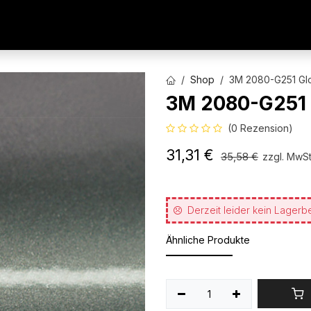
AUTOFOLIEN
WERBETECHNIK
ARCHITEKTURFO
Shop
3M 2080-G251 Glos
3M 2080-G251 G
(0 Rezension)
31,31
€
35,58
€
zzgl. MwSt
Derzeit leider kein Lagerb
Ähnliche Produkte