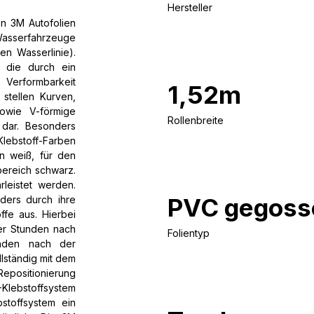
Hersteller
n 3M Autofolien
 Wasserfahrzeuge
en Wasserlinie).
, die durch ein
 Verformbarkeit
1,52m
stellen Kurven,
owie V-förmige
Rollenbreite
 dar. Besonders
Klebstoff-Farben
en weiß, für den
bereich schwarz.
leistet werden.
PVC gegoss
ders durch ihre
ffe aus. Hierbei
ger Stunden nach
Folientyp
unden nach der
llständig mit dem
epositionierung
lebstoffsystem
stoffsystem ein