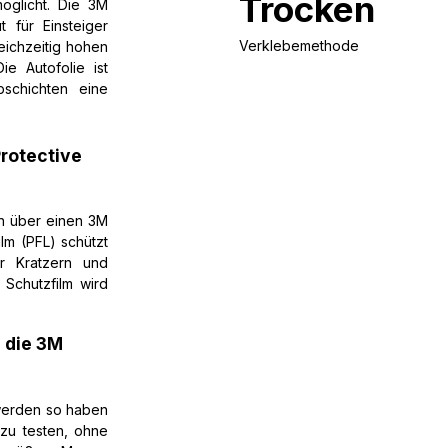
Trocken
öglicht. Die 3M
 für Einsteiger
Verklebemethode
leichzeitig hohen
e Autofolie ist
schichten eine
rotective
en über einen 3M
ilm (PFL) schützt
or Kratzern und
 Schutzfilm wird
e die 3M
 werden so haben
 zu testen, ohne