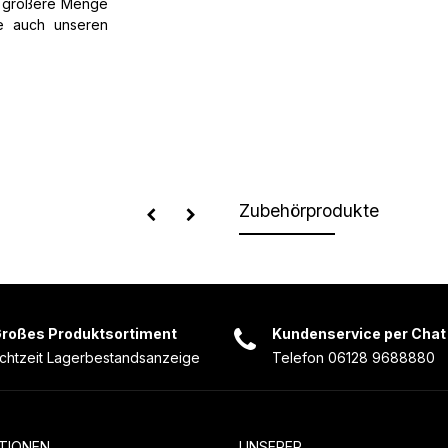
e größere Menge
ie auch unseren
Zubehörprodukte
roßes Produktsortiment
Kundenservice per Chat
chtzeit Lagerbestandsanzeige
Telefon 06128 9688880
TIONEN
UNSERER