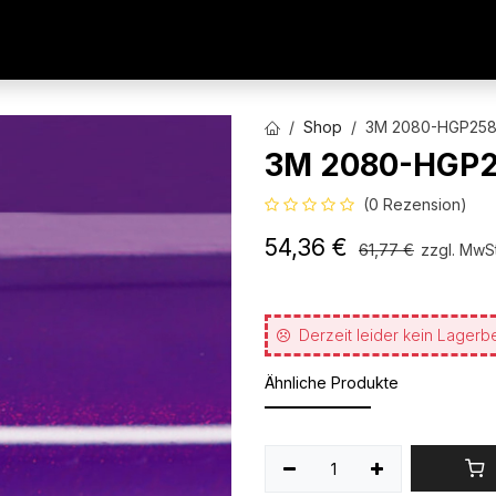
AUTOFOLIEN
WERBETECHNIK
ARCHITEKTURFO
Shop
3M 2080-HGP258 
3M 2080-HGP25
(0 Rezension)
54,36
€
61,77
€
zzgl. MwSt
Derzeit leider kein Lagerb
Ähnliche Produkte