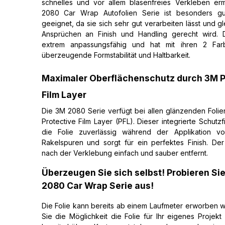
schnelles und vor allem blasenfreies Verkleben erm
2080 Car Wrap Autofolien Serie ist besonders gut
geeignet, da sie sich sehr gut verarbeiten lässt und g
Ansprüchen an Finish und Handling gerecht wird. Di
extrem anpassungsfähig und hat mit ihren 2 Farb
überzeugende Formstabilität und Haltbarkeit.
Maximaler Oberflächenschutz durch 3M P
Film Layer
Die 3M 2080 Serie verfügt bei allen glänzenden Foli
Protective Film Layer (PFL). Dieser integrierte Schutzf
die Folie zuverlässig während der Applikation v
Rakelspuren und sorgt für ein perfektes Finish. Der
nach der Verklebung einfach und sauber entfernt.
Überzeugen Sie sich selbst! Probieren Si
2080 Car Wrap Serie aus!
Die Folie kann bereits ab einem Laufmeter erworben
Sie die Möglichkeit die Folie für Ihr eigenes Projekt