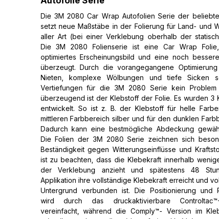
Autofolie Serie
Die 3M 2080 Car Wrap Autofolien Serie der beliebte
setzt neue Maßstäbe in der Folierung für Land- und
aller Art (bei einer Verklebung oberhalb der statisch
Die 3M 2080 Folienserie ist eine Car Wrap Folie
optimiertes Erscheinungsbild und eine noch bessere
überzeugt. Durch die vorangegangene Optimierung 
Nieten, komplexe Wölbungen und tiefe Sicken s
Vertiefungen für die 3M 2080 Serie kein Problem
überzeugend ist der Klebstoff der Folie. Es wurden 3 
entwickelt. So ist z. B. der Klebstoff für helle Farb
mittleren Farbbereich silber und für den dunklen Farb
Dadurch kann eine bestmögliche Abdeckung gewähr
Die Folien der 3M 2080 Serie zeichnen sich beson
Beständigkeit gegen Witterungseinflüsse und Kraftsto
ist zu beachten, dass die Klebekraft innerhalb weni
der Verklebung anzieht und spätestens 48 St
Applikation ihre vollständige Klebekraft erreicht und vo
Untergrund verbunden ist. Die Positionierung und R
wird durch das druckaktivierbare Controltac™-K
vereinfacht, während die Comply™- Version im Kleb