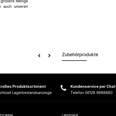
e größere Menge
ie auch unseren
Zubehörprodukte
roßes Produktsortiment
Kundenservice per Chat
chtzeit Lagerbestandsanzeige
Telefon 06128 9688880
TIONEN
UNSERER