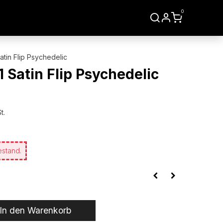
0
LIEN
WERKZEUGE
tin Flip Psychedelic
Satin Flip Psychedelic
t.
estand.
In den Warenkorb