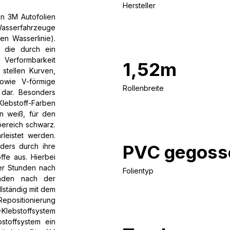
Hersteller
n 3M Autofolien
 Wasserfahrzeuge
en Wasserlinie).
, die durch ein
 Verformbarkeit
1,52m
stellen Kurven,
owie V-förmige
Rollenbreite
 dar. Besonders
Klebstoff-Farben
en weiß, für den
bereich schwarz.
leistet werden.
PVC gegoss
ders durch ihre
ffe aus. Hierbei
ger Stunden nach
Folientyp
unden nach der
llständig mit dem
epositionierung
lebstoffsystem
stoffsystem ein