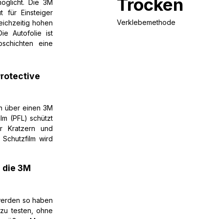
Trocken
öglicht. Die 3M
 für Einsteiger
Verklebemethode
leichzeitig hohen
e Autofolie ist
schichten eine
rotective
en über einen 3M
ilm (PFL) schützt
or Kratzern und
 Schutzfilm wird
e die 3M
 werden so haben
 zu testen, ohne