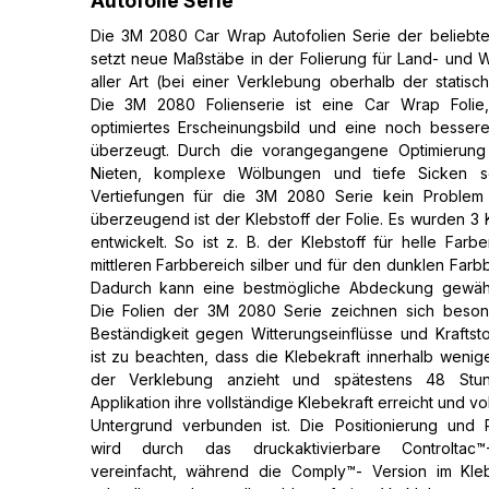
Autofolie Serie
Die 3M 2080 Car Wrap Autofolien Serie der beliebte
setzt neue Maßstäbe in der Folierung für Land- und
aller Art (bei einer Verklebung oberhalb der statisch
Die 3M 2080 Folienserie ist eine Car Wrap Folie
optimiertes Erscheinungsbild und eine noch bessere
überzeugt. Durch die vorangegangene Optimierung 
Nieten, komplexe Wölbungen und tiefe Sicken s
Vertiefungen für die 3M 2080 Serie kein Problem
überzeugend ist der Klebstoff der Folie. Es wurden 3 
entwickelt. So ist z. B. der Klebstoff für helle Farb
mittleren Farbbereich silber und für den dunklen Farb
Dadurch kann eine bestmögliche Abdeckung gewähr
Die Folien der 3M 2080 Serie zeichnen sich beson
Beständigkeit gegen Witterungseinflüsse und Kraftsto
ist zu beachten, dass die Klebekraft innerhalb weni
der Verklebung anzieht und spätestens 48 St
Applikation ihre vollständige Klebekraft erreicht und vo
Untergrund verbunden ist. Die Positionierung und R
wird durch das druckaktivierbare Controltac™-K
vereinfacht, während die Comply™- Version im Kleb