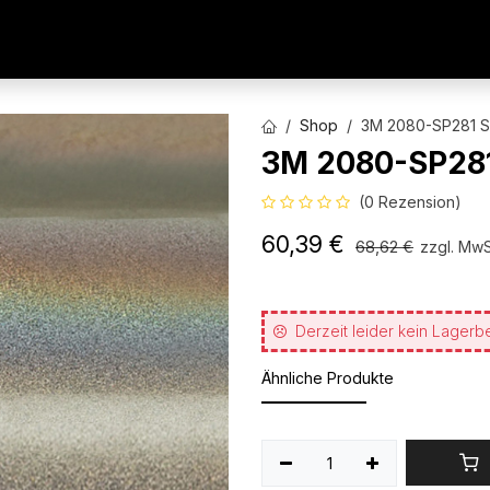
AUTOFOLIEN
WERBETECHNIK
ARCHITEKTURFO
Shop
3M 2080-SP281 Sa
3M 2080-SP281 
(0 Rezension)
60,39
€
68,62
€
zzgl. MwS
Derzeit leider kein Lagerb
Ähnliche Produkte