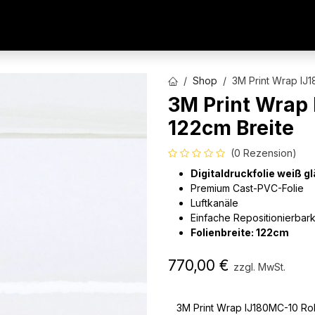
AUTOFOLIEN
WERBETECHNIK
ARCHITEKTURFO
Shop
3M Print Wrap IJ1
3M Print Wrap 
122cm Breite
(0 Rezension)
Digitaldruckfolie weiß g
Premium Cast-PVC-Folie
Luftkanäle
Einfache Repositionierbark
Folienbreite: 122cm
770,00
€
zzgl. MwSt.
3M Print Wrap IJ180MC-10 Rol