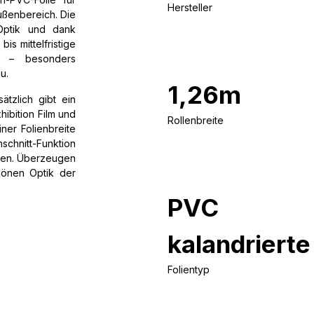
Hersteller
ußenbereich. Die
 Optik und dank
bis mittelfristige
en – besonders
u.
1,26m
ätzlich gibt ein
hibition Film und
Rollenbreite
ner Folienbreite
chnitt-Funktion
rden. Überzeugen
hönen Optik der
PVC
kalandrierte
Folientyp