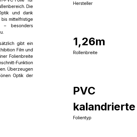
Hersteller
ußenbereich. Die
 Optik und dank
bis mittelfristige
en – besonders
u.
1,26m
ätzlich gibt ein
hibition Film und
Rollenbreite
ner Folienbreite
chnitt-Funktion
rden. Überzeugen
hönen Optik der
PVC
kalandrierte
Folientyp