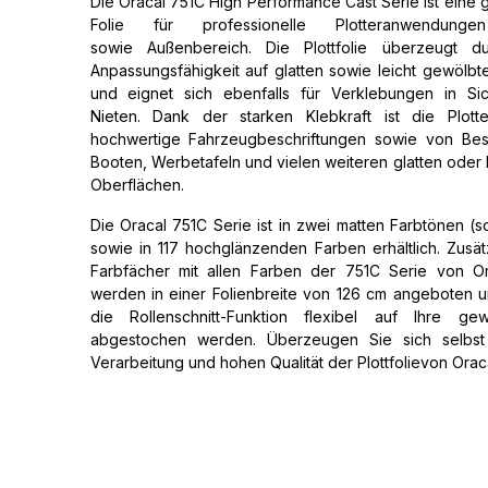
Die Oracal 751C High Performance Cast Serie ist ein
Folie für professionelle Plotteranwendun
sowie Außenbereich. Die Plottfolie überzeugt d
Anpassungsfähigkeit auf glatten sowie leicht gewölb
und eignet sich ebenfalls für Verklebungen in S
Nieten. Dank der starken Klebkraft ist die Plotter
hochwertige Fahrzeugbeschriftungen sowie von Bes
Booten, Werbetafeln und vielen weiteren glatten oder 
Oberflächen.
Die Oracal 751C Serie ist in zwei matten Farbtönen (
sowie in 117 hochglänzenden Farben erhältlich. Zusätz
Farbfächer mit allen Farben der 751C Serie von Ora
werden in einer Folienbreite von 126 cm angeboten 
die Rollenschnitt-Funktion flexibel auf Ihre ge
abgestochen werden. Überzeugen Sie sich selbst
Verarbeitung und hohen Qualität der Plottfolievon Orac