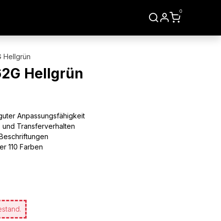
0
LIEN
WERKZEUGE
 Hellgrün
62G Hellgrün
guter Anpassungsfähigkeit
- und Transferverhalten
e Beschriftungen
er 110 Farben
estand.