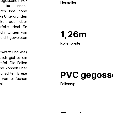
e gegossene PVC-
Hersteller
gen im Innen-
urch ihre hohe
ten Untergründen
icken oder über
folie ideal für
1,26m
chriftungen von
leicht gewölbten
Rollenbreite
schwarz und wie)
lich gibt es ein
fol. Die Folien
und können über
PVC gegoss
wünschte Breite
 von einfachen
al.
Folientyp