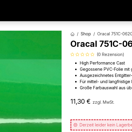
AUTOFOLIEN
WERBETECHNIK
ARCHITEKTURFO
Shop
Oracal 751C-062G
Oracal 751C-0
(0 Rezension)
High Performance Cast
Gegossene PVC-Folie mit 
Ausgezeichnetes Entgitter
Für mittel- und langfristig
Große Farbauswahl aus üb
11,30
€
zzgl. MwSt.
Derzeit leider kein Lagerb