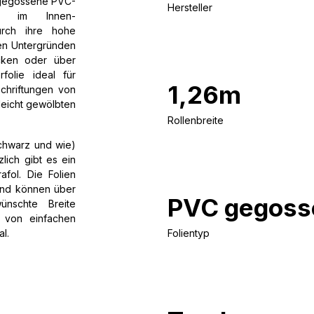
e gegossene PVC-
Hersteller
gen im Innen-
urch ihre hohe
ten Untergründen
icken oder über
folie ideal für
1,26m
chriftungen von
leicht gewölbten
Rollenbreite
schwarz und wie)
lich gibt es ein
fol. Die Folien
und können über
PVC gegoss
wünschte Breite
 von einfachen
al.
Folientyp