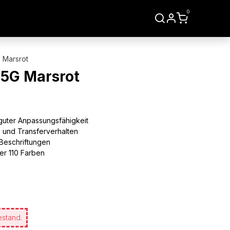
0
LIEN
WERKZEUGE
 Marsrot
35G Marsrot
guter Anpassungsfähigkeit
- und Transferverhalten
e Beschriftungen
er 110 Farben
estand.