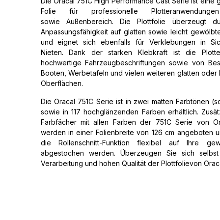
Die Oracal 751C High Performance Cast Serie ist ein
Folie für professionelle Plotteranwendun
sowie Außenbereich. Die Plottfolie überzeugt d
Anpassungsfähigkeit auf glatten sowie leicht gewölb
und eignet sich ebenfalls für Verklebungen in S
Nieten. Dank der starken Klebkraft ist die Plotter
hochwertige Fahrzeugbeschriftungen sowie von Bes
Booten, Werbetafeln und vielen weiteren glatten oder 
Oberflächen.
Die Oracal 751C Serie ist in zwei matten Farbtönen (
sowie in 117 hochglänzenden Farben erhältlich. Zusätz
Farbfächer mit allen Farben der 751C Serie von Ora
werden in einer Folienbreite von 126 cm angeboten 
die Rollenschnitt-Funktion flexibel auf Ihre ge
abgestochen werden. Überzeugen Sie sich selbst
Verarbeitung und hohen Qualität der Plottfolievon Orac