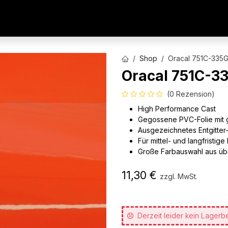
AUTOFOLIEN
WERBETECHNIK
ARCHITEKTURFO
Shop
Oracal 751C-335G
Oracal 751C-3
(0 Rezension)
High Performance Cast
Gegossene PVC-Folie mit 
Ausgezeichnetes Entgitter
Für mittel- und langfristig
Große Farbauswahl aus üb
11,30
€
zzgl. MwSt.
Derzeit leider kein Lagerb