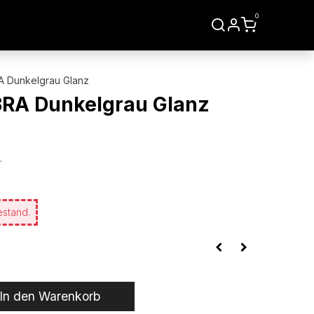
0
LIEN
WERKZEUGE
A Dunkelgrau Glanz
3RA Dunkelgrau Glanz
.
estand.
In den Warenkorb