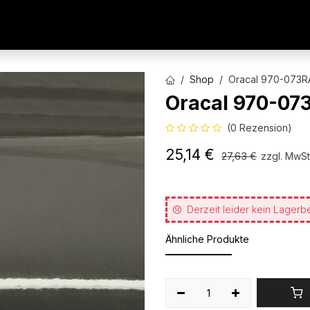
AUTOFOLIEN
WERBETECHNIK
ARCHITEKTURFO
Shop
Oracal 970-073R
Oracal 970-07
(0 Rezension)
25,14
€
27,63
€
zzgl. MwSt
Derzeit leider kein Lagerb
Ähnliche Produkte