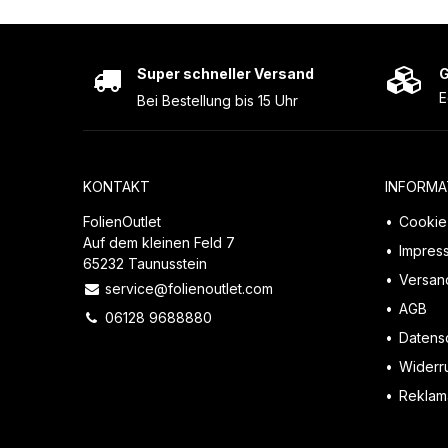
Super schneller Versand
G
E
Bei Bestellung bis 15 Uhr
KONTAKT
INFORMA
FolienOutlet
Cookie 
Auf dem kleinen Feld 7
Impres
65232 Taunusstein
Versan
service@folienoutlet.com
AGB
06128 9688880
Datens
Widerr
Reklama