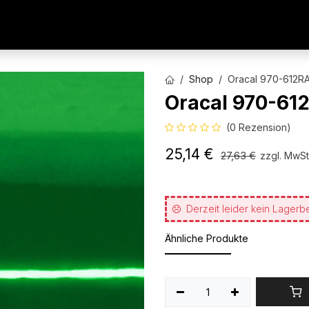
AUTOFOLIEN
WERBETECHNIK
ARCHITEKTURFO
Shop
Oracal 970-612RA
Oracal 970-612
(0 Rezension)
25,14
€
27,63
€
zzgl. MwSt
Derzeit leider kein Lagerb
Ähnliche Produkte