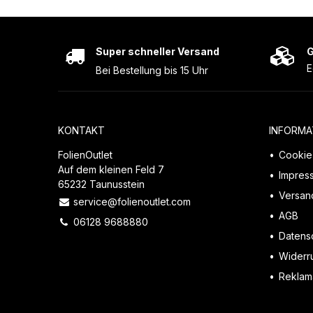
Super schneller Versand
G
E
Bei Bestellung bis 15 Uhr
KONTAKT
INFORMA
FolienOutlet
Cookie 
Auf dem kleinen Feld 7
Impres
65232 Taunusstein
Versan
service@folienoutlet.com
AGB
06128 9688880
Datens
Widerr
Reklama