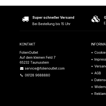
Super schneller Versand
G
E
Bei Bestellung bis 15 Uhr
KONTAKT
INFORMA
FolienOutlet
Cookie 
Auf dem kleinen Feld 7
Impres
65232 Taunusstein
Versan
service@folienoutlet.com
AGB
06128 9688880
Datens
Widerr
Reklama