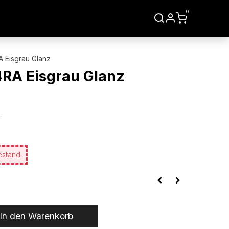
0
LIEN
WERKZEUGE
 Eisgrau Glanz
4RA Eisgrau Glanz
.
estand.
In den Warenkorb