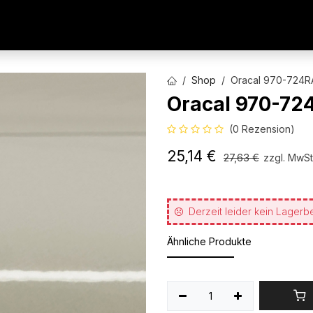
AUTOFOLIEN
WERBETECHNIK
ARCHITEKTURFO
Shop
Oracal 970-724RA
Oracal 970-72
(0 Rezension)
25,14
€
27,63
€
zzgl. MwSt
Derzeit leider kein Lagerb
Ähnliche Produkte