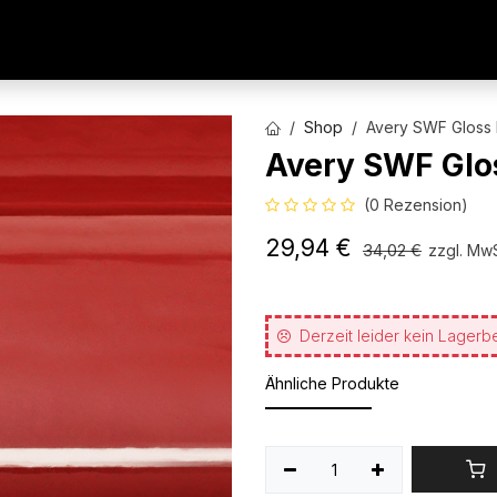
AUTOFOLIEN
WERBETECHNIK
ARCHITEKTURFO
Shop
Avery SWF Gloss
Avery SWF Glo
(0 Rezension)
29,94
€
34,02
€
zzgl. MwS
Derzeit leider kein Lagerb
Ähnliche Produkte