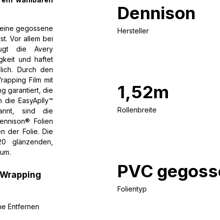
Dennison
t eine gegossene
Hersteller
st. Vor allem bei
eugt die Avery
keit und haftet
lich. Durch den
rapping Film mit
1,52m
 garantiert, die
h die EasyAplly™
Rollenbreite
annt, sind die
ennison® Folien
n der Folie. Die
20 glänzenden,
rum.
PVC gegoss
 Wrapping
Folientyp
he Entfernen