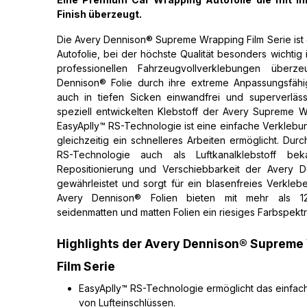
Finish überzeugt.
Die Avery Dennison® Supreme Wrapping Film Serie is
Autofolie, bei der höchste
Qualität besonders wichtig i
professionellen Fahrzeugvollverklebungen überz
Dennison® Folie durch ihre extreme Anpassungsfähig
auch in tiefen Sicken einwandfrei und superverläss
speziell entwickelten Klebstoff der Avery Supreme W
EasyAplly™ RS-Technologie ist eine einfache Verklebung
gleichzeitig ein schnelleres Arbeiten ermöglicht. Durc
RS-Technologie auch als Luftkanalklebstoff bek
Repositionierung und Verschiebbarkeit der Avery D
gewährleistet und sorgt für ein blasenfreies Verklebe
Avery Dennison® Folien bieten mit mehr als 1
seidenmatten und matten Folien ein riesiges Farbspekt
Highlights der Avery Dennison® Supreme
Film Serie
EasyAplly™ RS-Technologie ermöglicht das einfac
von Lufteinschlüssen.