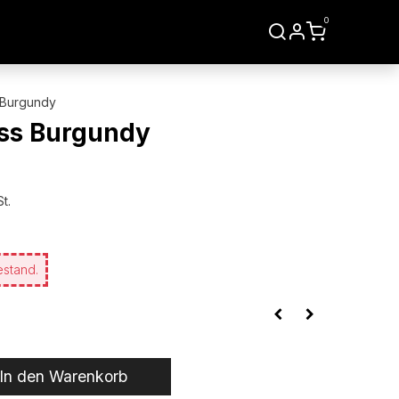
0
LIEN
WERKZEUGE
 Burgundy
ss Burgundy
t.
estand.
In den Warenkorb