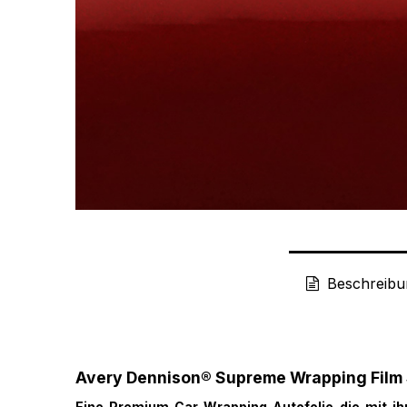
Beschreibu
Avery Dennison® Supreme Wrapping Film
Eine Premium Car Wrapping Autofolie die mit i