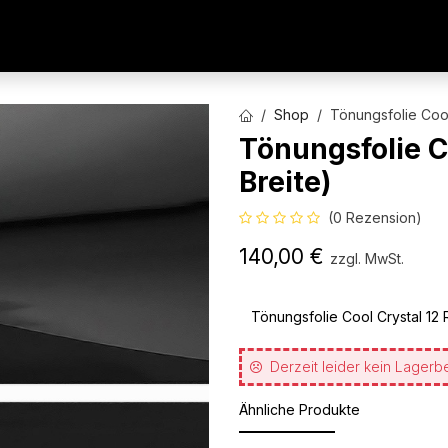
AUTOFOLIEN
WERBETECHNIK
ARCHITEKTURFO
Shop
Tönungsfolie Cool
Tönungsfolie C
Breite)
(0 Rezension)
140,00
€
zzgl. MwSt.
Tönungsfolie Cool Crystal 12 R
Derzeit leider kein Lagerb
Ähnliche Produkte