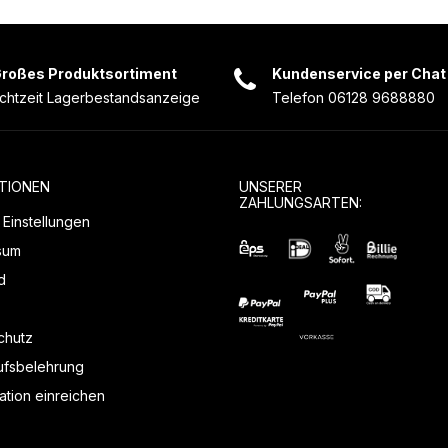
roßes Produktsortiment
Kundenservice per Chat
chtzeit Lagerbestandsanzeige
Telefon 06128 9688880
TIONEN
UNSERER
ZAHLUNGSARTEN:
Einstellungen
sum
d
chutz
ufsbelehrung
tion einreichen