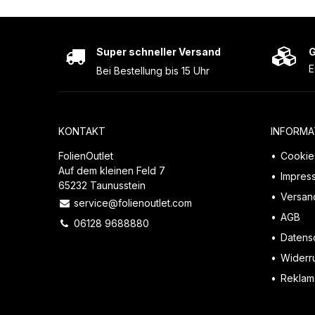
Super schneller Versand
G
E
Bei Bestellung bis 15 Uhr
KONTAKT
INFORMA
FolienOutlet
Cookie 
Auf dem kleinen Feld 7
Impres
65232 Taunusstein
Versan
service@folienoutlet.com
AGB
06128 9688880
Datens
Widerr
Reklama