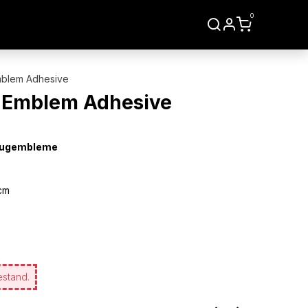
0
LIEN
WERKZEUGE
mblem Adhesive
e Emblem Adhesive
zeugembleme
cm
estand.