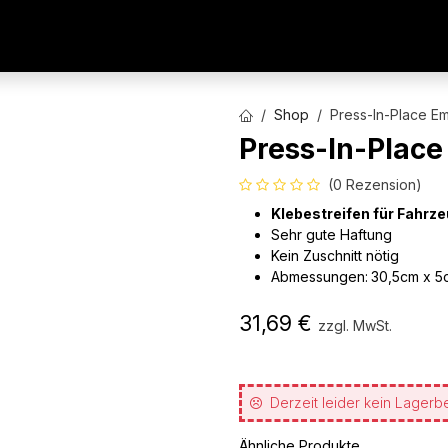
AUTOFOLIEN
WERBETECHNIK
ARCHITEKTURFO
Shop
Press-In-Place E
Press-In-Plac
(0 Rezension)
Klebestreifen für Fahr
Sehr gute Haftung
Kein Zuschnitt nötig
Abmessungen:
30,5cm x 5
31,69
€
zzgl. MwSt.
Derzeit leider kein Lagerb
Ähnliche Produkte