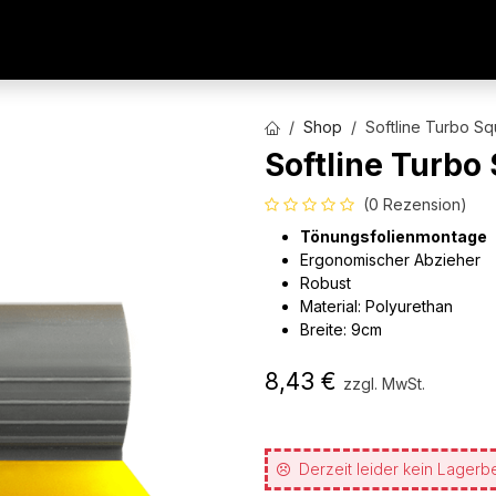
AUTOFOLIEN
WERBETECHNIK
ARCHITEKTURFO
Shop
Softline Turbo 
Softline Turb
(0 Rezension)
Tönungsfolienmontage
Ergonomischer Abzieher
Robust
Material: Polyurethan
Breite: 9cm
8,43
€
zzgl. MwSt.
Derzeit leider kein Lagerb