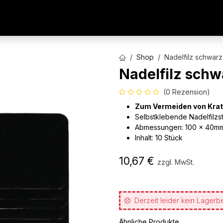
AUTOFOLIEN
WERBETECHNIK
ARCHITEKTURFO
Shop
Nadelfilz schwarz
Nadelfilz schw
(0 Rezension)
Zum Vermeiden von Krat
Selbstklebende Nadelfilzst
Abmessungen: 100 x 40m
Inhalt: 10 Stück
10,67
€
zzgl. MwSt.
Derzeit leider kein Lagerb
Ähnliche Produkte