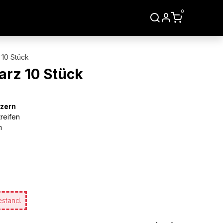
0
LIEN
WERKZEUGE
 10 Stück
arz 10 Stück
zern
reifen
m
estand.