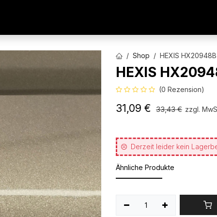
AUTOFOLIEN
WERBETECHNIK
ARCHITEKTURFO
Shop
HEXIS HX20948B 
HEXIS HX20948
(0 Rezension)
31,09
€
33,43
€
zzgl. MwS
Derzeit leider kein Lagerb
Ähnliche Produkte