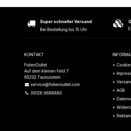
Super schneller Versand
G
E
Bei Bestellung bis 15 Uhr
KONTAKT
INFORMA
FolienOutlet
Cookie 
Auf dem kleinen Feld 7
Impres
65232 Taunusstein
Versan
service@folienoutlet.com
AGB
06128 9688880
Datens
Widerr
Reklama