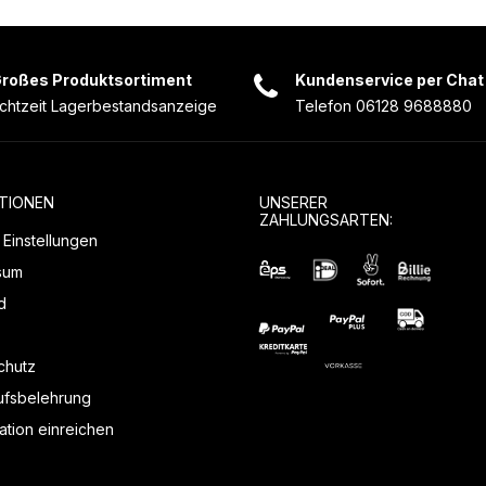
roßes Produktsortiment
Kundenservice per Chat
chtzeit Lagerbestandsanzeige
Telefon 06128 9688880
TIONEN
UNSERER
ZAHLUNGSARTEN:
Einstellungen
sum
d
chutz
ufsbelehrung
tion einreichen