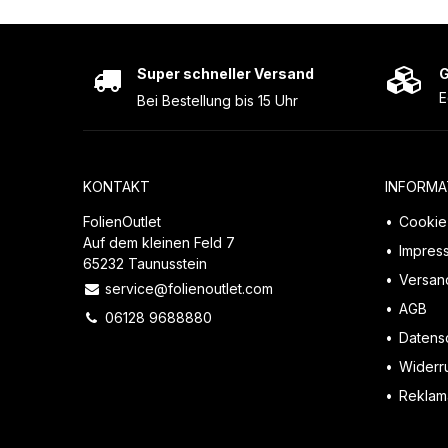
Super schneller Versand
G
E
Bei Bestellung bis 15 Uhr
KONTAKT
INFORMA
FolienOutlet
Cookie 
Auf dem kleinen Feld 7
Impres
65232 Taunusstein
Versan
service@folienoutlet.com
AGB
06128 9688880
Datens
Widerr
Reklama