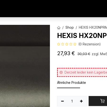
AUTOFOLIEN
WERBETECHNIK
ARCHITEKTURFO
Shop
HEXIS HX20NPRM 
HEXIS HX20NP
(0 Rezension)
27,93
€
30,03
€
zzgl. MwS
Derzeit leider kein Lagerb
Ähnliche Produkte