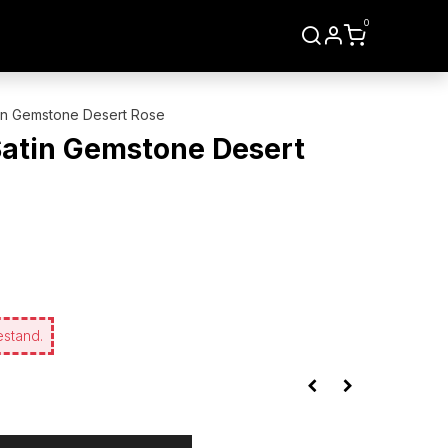
0
LIEN
WERKZEUGE
in Gemstone Desert Rose
Satin Gemstone Desert
estand.