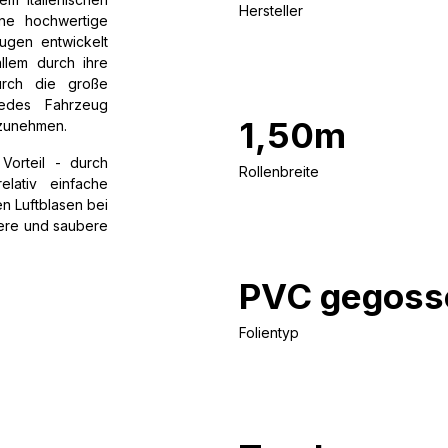
Hersteller
ine hochwertige
eugen entwickelt
llem durch ihre
Durch die große
jedes Fahrzeug
1,50m
rzunehmen.
orteil - durch
Rollenbreite
lativ einfache
n Luftblasen bei
lere und saubere
PVC gegoss
Folientyp