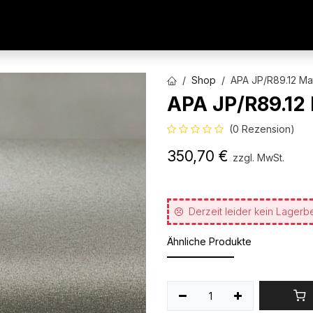
AUTOFOLIEN
WERBETECHNIK
ARCHITEKTURFO
Shop
APA JP/R89.12 Mat
APA JP/R89.12 
(0 Rezension)
350,70
€
zzgl. MwSt.
Derzeit leider kein Lagerb
Ähnliche Produkte