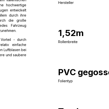
Hersteller
ine hochwertige
eugen entwickelt
llem durch ihre
Durch die große
jedes Fahrzeug
1,52m
rzunehmen.
orteil - durch
Rollenbreite
lativ einfache
n Luftblasen bei
lere und saubere
PVC gegoss
Folientyp