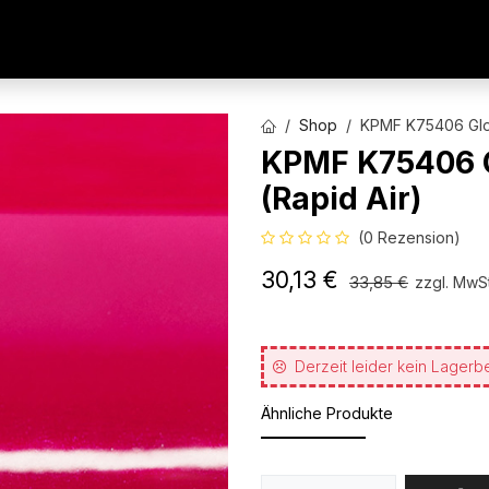
AUTOFOLIEN
WERBETECHNIK
ARCHITEKTURFO
Shop
KPMF K75406 Glos
KPMF K75406 
(Rapid Air)
(0 Rezension)
30,13
€
33,85
€
zzgl. MwSt
Derzeit leider kein Lagerb
Ähnliche Produkte