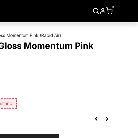
0
LIEN
WERKZEUGE
s Momentum Pink (Rapid Air)
Gloss Momentum Pink
.
estand.