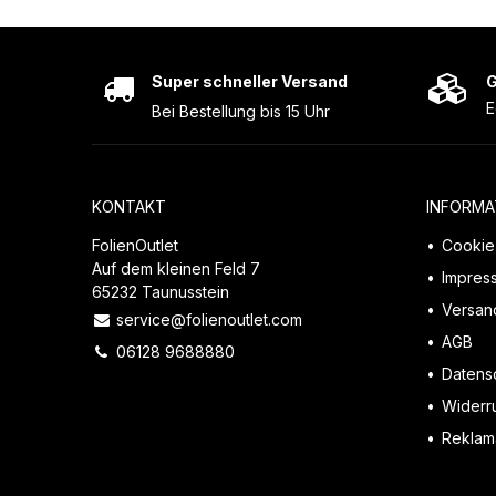
Super schneller Versand
G
E
Bei Bestellung bis 15 Uhr
KONTAKT
INFORMA
FolienOutlet
Cookie 
Auf dem kleinen Feld 7
Impres
65232 Taunusstein
Versan
service@folienoutlet.com
AGB
06128 9688880
Datens
Widerr
Reklama