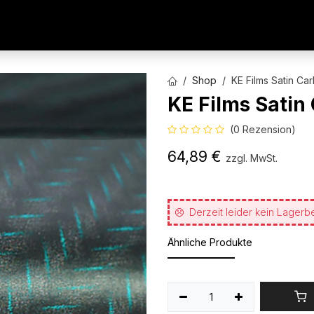
AUTOFOLIEN
WERBETECHNIK
ARCHITEKTURFO
Shop
KE Films Satin Ca
KE Films Satin
(0 Rezension)
64,89
€
zzgl. MwSt.
Derzeit leider kein Lagerb
Ähnliche Produkte