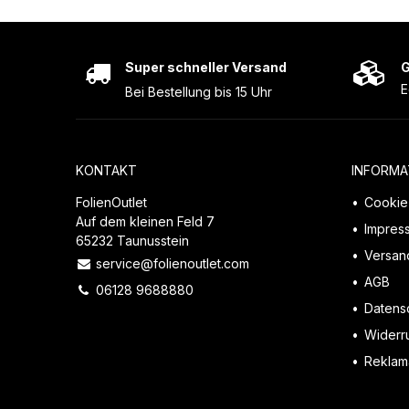
Super schneller Versand
G
E
Bei Bestellung bis 15 Uhr
KONTAKT
INFORMA
FolienOutlet
Cookie 
Auf dem kleinen Feld 7
Impres
65232 Taunusstein
Versan
service@folienoutlet.com
AGB
06128 9688880
Datens
Widerr
Reklama