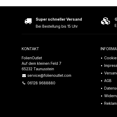
Super schneller Versand
G
E
Bei Bestellung bis 15 Uhr
KONTAKT
INFORMA
FolienOutlet
Cookie 
Auf dem kleinen Feld 7
Impres
65232 Taunusstein
Versan
service@folienoutlet.com
AGB
06128 9688880
Datens
Widerr
Reklama