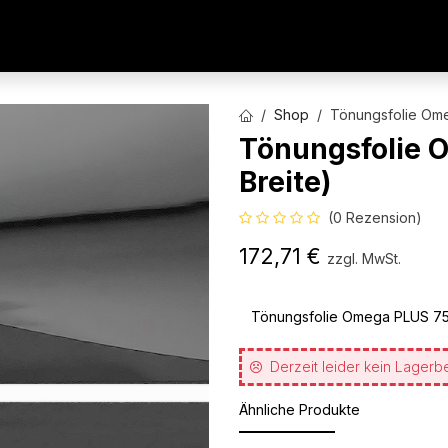
AUTOFOLIEN
WERBETECHNIK
ARCHITEKTURFO
Shop
Tönungsfolie Ome
Tönungsfolie 
Breite)
(0 Rezension)
172,71
€
zzgl. MwSt.
Tönungsfolie Omega PLUS 75 
Derzeit leider kein Lagerb
Ähnliche Produkte