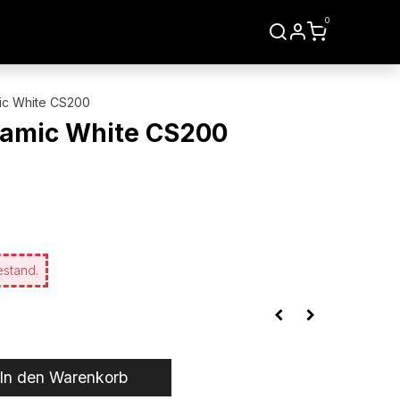
0
LIEN
WERKZEUGE
mic White CS200
eramic White CS200
estand.
In den Warenkorb