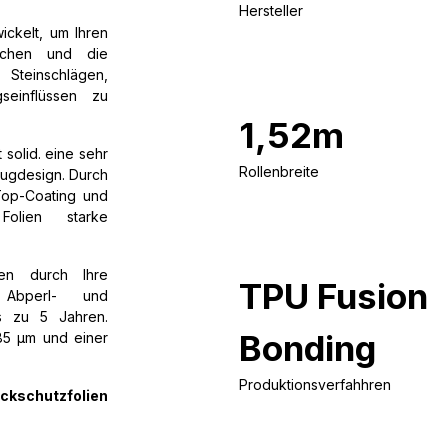
Hersteller
ickelt, um Ihren
eichen und die
 Steinschlägen,
seinflüssen zu
1,52m
solid. eine sehr
Rollenbreite
eugdesign. Durch
Top-Coating und
olien starke
gen durch Ihre
TPU Fusion
, Abperl- und
s zu 5 Jahren.
B
onding
185 µm und einer
Produktionsverfahhren
ckschutzfolien