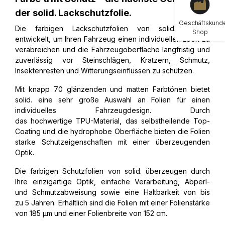
der solid. Lackschutzfolie.
Geschäftskund
Die farbigen Lackschutzfolien von solid. wurden
Shop
entwickelt, um Ihren Fahrzeug einen individuellen Look zu
verabreichen und die Fahrzeugoberfläche langfristig und
zuverlässig vor Steinschlägen, Kratzern, Schmutz,
Insektenresten und Witterungseinflüssen zu schützen.
Mit knapp 70 glänzenden und matten Farbtönen bietet
solid. eine sehr große Auswahl an Folien für einen
individuelles Fahrzeugdesign. Durch
das hochwertige TPU-Material, das selbstheilende Top-
Coating und die hydrophobe Oberfläche bieten die Folien
starke Schutzeigenschaften mit einer überzeugenden
Optik.
Die farbigen Schutzfolien von solid. überzeugen durch
Ihre einzigartige Optik, einfache Verarbeitung, Abperl-
und Schmutzabweisung sowie eine Haltbarkeit von bis
zu 5 Jahren. Erhältlich sind die Folien mit einer Folienstärke
von 185 µm und einer Folienbreite von 152 cm.