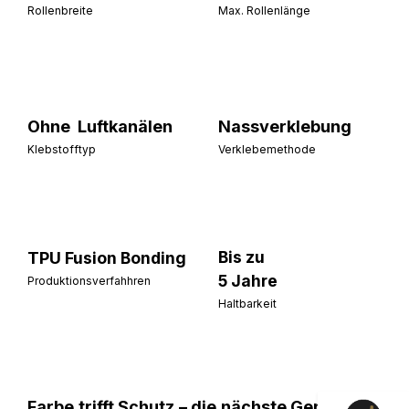
Rollenbreite
Max. Rollenlänge
Ohne Luftkanälen
Nassverklebung
Klebstofftyp
Verklebemethode
Bis zu
TPU
Fusion B
onding
5 Jahre
Produktionsverfahhren
Haltbarkeit
Farbe trifft Schutz – die nächste Generation